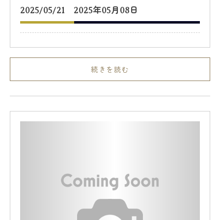
2025/05/21 2025年05月08日
続きを読む