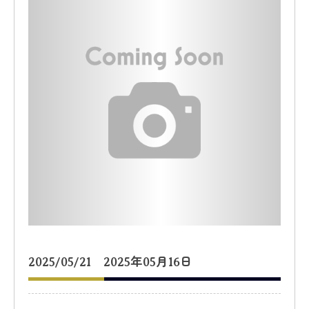
2025/05/21 2025年05月16日