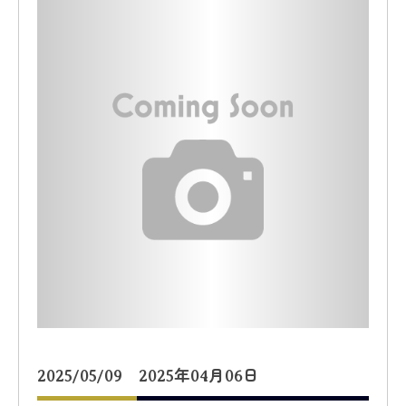
2025/05/09 2025年04月06日