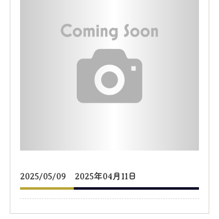
2025/05/09 2025年04月11日