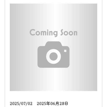
2025/07/02 2025年06月28日