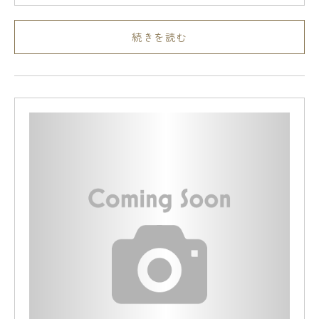
続きを読む