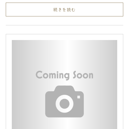
続きを読む