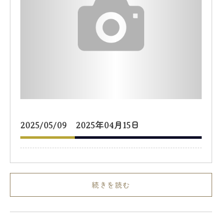
2025/05/09 2025年04月15日
続きを読む