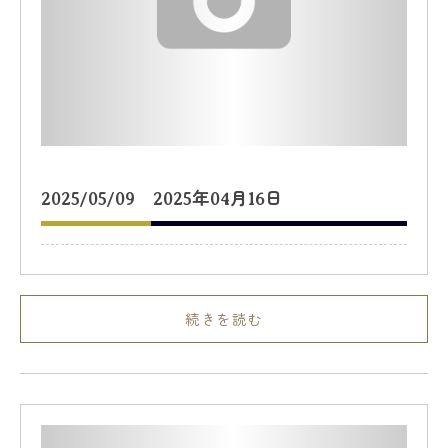
2025/05/09 2025年04月16日
続きを読む