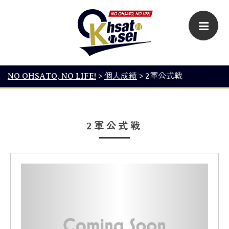
NO OHSATO, NO LIFE!
>
個人成績
>
2軍公式戦
2軍公式戦