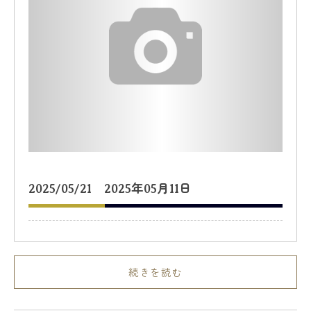
2025/05/21 2025年05月11日
続きを読む