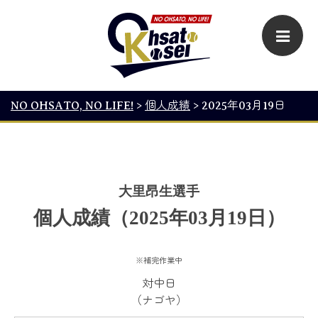
NO OHSATO, NO LIFE!
>
個人成績
>
2025年03月19日
大里昂生選手
個人成績（2025年03月19日）
※補完作業中
対中日
（ナゴヤ）