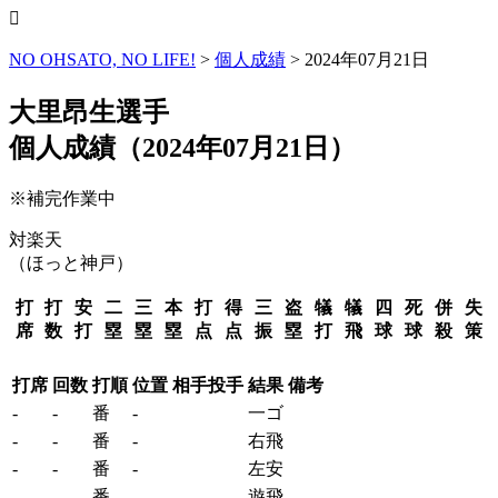
NO OHSATO, NO LIFE!
>
個人成績
>
2024年07月21日
大里昂生選手
個人成績（2024年07月21日）
※補完作業中
対楽天
（ほっと神戸）
打
打
安
二
三
本
打
得
三
盗
犠
犠
四
死
併
失
席
数
打
塁
塁
塁
点
点
振
塁
打
飛
球
球
殺
策
打席
回数
打順
位置
相手投手
結果
備考
-
-
番
-
一ゴ
-
-
番
-
右飛
-
-
番
-
左安
-
-
番
-
遊飛