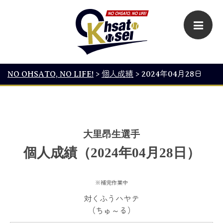
NO OHSATO, NO LIFE!
>
個人成績
>
2024年04月28日
大里昂生選手
個人成績（2024年04月28日）
※補完作業中
対くふうハヤテ
（ちゅ～る）