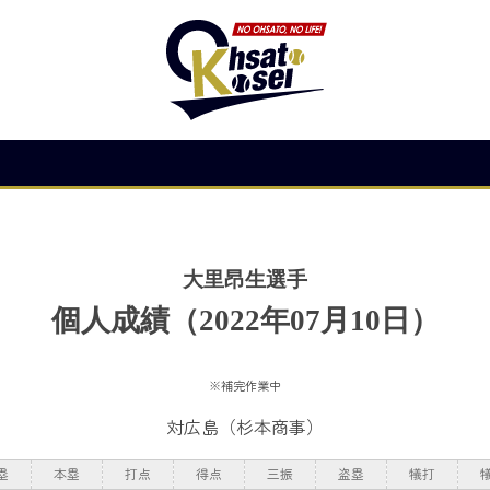
大里昂生選手
個人成績（2022年07月10日）
※補完作業中
対広島
（杉本商事）
塁
本塁
打点
得点
三振
盗塁
犠打