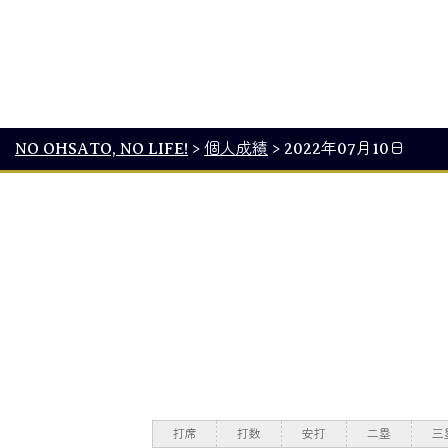
NO OHSATO, NO LIFE!
>
個人成績
>
2022年07月10日
打席
打数
安打
二塁
三