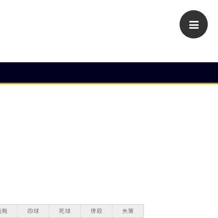
犠飛
四球
死球
併殺
失策