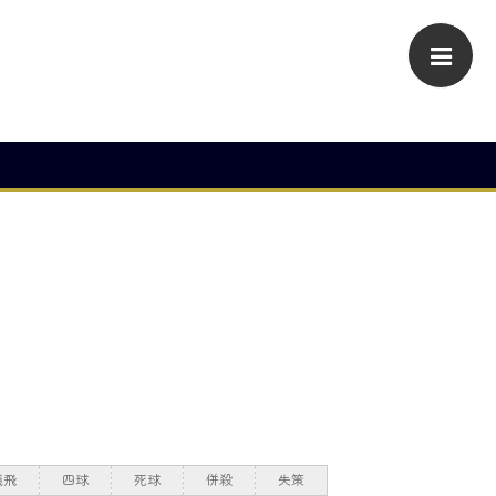
犠飛
四球
死球
併殺
失策