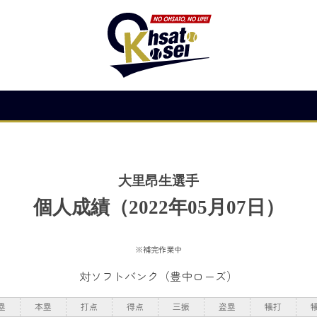
大里昂生選手
個人成績（2022年05月07日）
※補完作業中
対ソフトバンク
（豊中ローズ）
塁
本塁
打点
得点
三振
盗塁
犠打