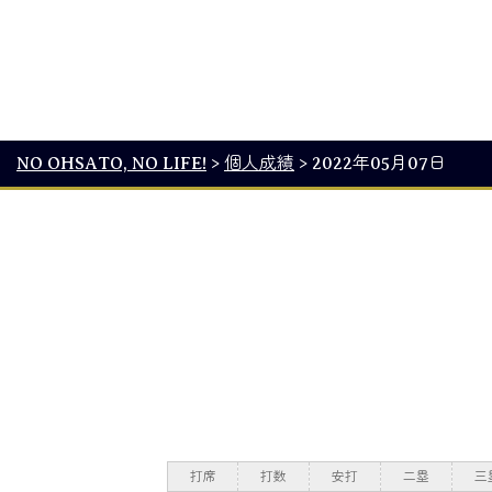
NO OHSATO, NO LIFE!
>
個人成績
>
2022年05月07日
打席
打数
安打
二塁
三