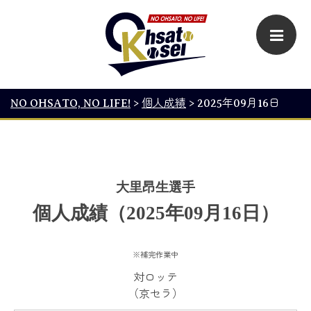
NO OHSATO, NO LIFE!
>
個人成績
>
2025年09月16日
大里昂生選手
個人成績（2025年09月16日）
※補完作業中
対ロッテ
（京セラ）