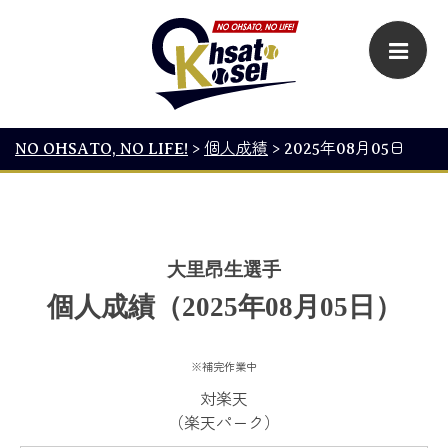
NO OHSATO, NO LIFE!
>
個人成績
>
2025年08月05日
大里昂生選手
個人成績（2025年08月05日）
※補完作業中
対楽天
（楽天パーク）